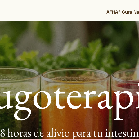
AFHA® Cura Na
ugoterap
8 horas de alivio para tu intesti