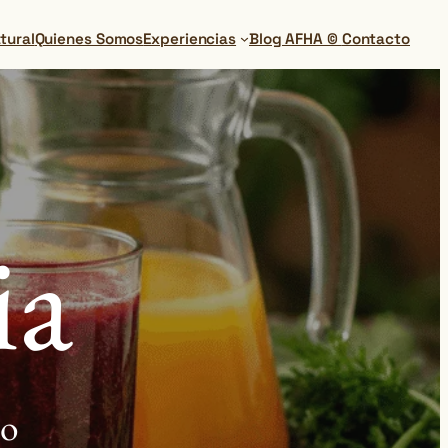
tural
Quienes Somos
Experiencias
Blog AFHA ©
Contacto
ia
no