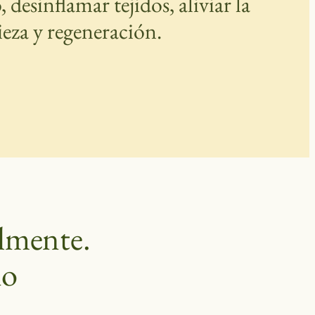
desinflamar tejidos, aliviar la
ieza y regeneración.
almente.
io