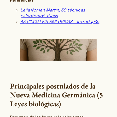
Referencias
L
eila Nomen Martí
n,
50 técni
c
as
psicotera
pé
uticas
AS
CINCO LEIS BIOLÓGICAS – Introdução
Principales postulados de la
Nueva Medicina Germánica (5
Leyes biológicas)