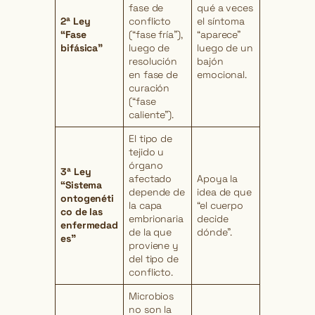
fase de
qué a veces
2ª Ley
conflicto
el síntoma
“Fase
(“fase fría”),
“aparece”
bifásica”
luego de
luego de un
resolución
bajón
en fase de
emocional.
curación
(“fase
caliente”).
El tipo de
tejido u
órgano
3ª Ley
afectado
Apoya la
“Sistema
depende de
idea de que
ontogenéti
la capa
“el cuerpo
co de las
embrionaria
decide
enfermedad
de la que
dónde”.
es”
proviene y
del tipo de
conflicto.
Microbios
no son la