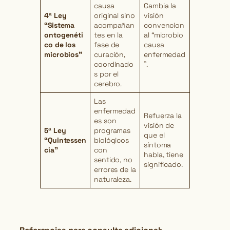
causa
Cambia la
4ª Ley
original sino
visión
“Sistema
acompañan
convencion
ontogenéti
tes en la
al “microbio
co de los
fase de
causa
microbios”
curación,
enfermedad
coordinado
”.
s por el
cerebro.
Las
enfermedad
Refuerza la
es son
visión de
5ª Ley
programas
que el
“Quintessen
biológicos
síntoma
cia”
con
habla, tiene
sentido, no
significado.
errores de la
naturaleza.