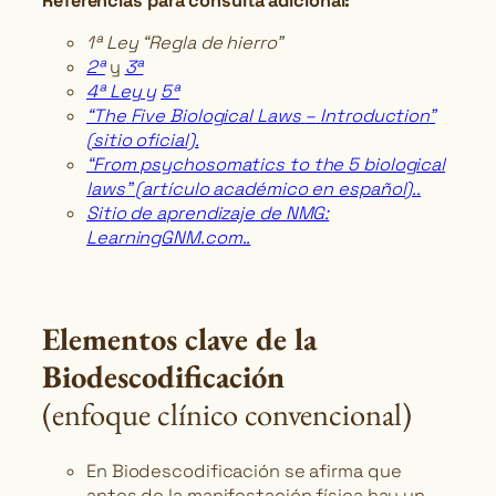
Referencias para consulta adicional:
1ª Ley “Regla de hierro”
2
ª
y
3ª
4
ª Ley y
5ª
“The
Fiv
e
Biolo
g
ica
l
L
a
ws
–
Introduct
io
n
”
(sitio oficial).
“From psychosomat
i
cs to th
e 5 biological
l
aws
” (artículo académico en español).
.
Sit
io
d
e a
p
r
en
di
zaje
d
e
NMG:
L
ea
rningGNM.c
o
m
..
Elementos clave de la
Biodescodificación
(enfoque clínico convencional)
En Biodescodificación se afirma que
antes de la manifestación física hay un