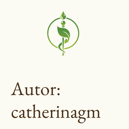
Saltar
al
contenido
Autor:
catherinagm