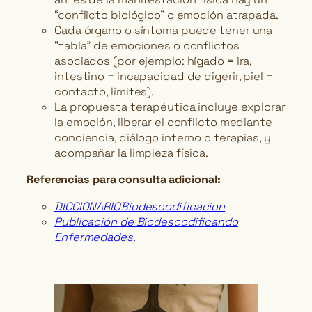
“conflicto biológico” o emoción atrapada.
Cada órgano o síntoma puede tener una
“tabla” de emociones o conflictos
asociados (por ejemplo: hígado = ira,
intestino = incapacidad de digerir, piel =
contacto, límites).
La propuesta terapéutica incluye explorar
la emoción, liberar el conflicto mediante
conciencia, diálogo interno o terapias, y
acompañar la limpieza física.
Ref
erencias par
a consul
ta adicional:
DICCIONARIO
Biod
es
codifica
cion
Publicac
ión
d
e Biodesco
difi
ca
n
do
Enf
e
rmedad
es.