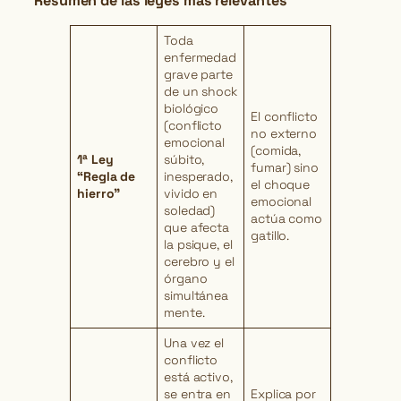
Resumen de las leyes más relevantes
Toda
enfermedad
grave parte
de un shock
biológico
El conflicto
(conflicto
no externo
emocional
(comida,
1ª Ley
súbito,
fumar) sino
“Regla de
inesperado,
el choque
hierro”
vivido en
emocional
soledad)
actúa como
que afecta
gatillo.
la psique, el
cerebro y el
órgano
simultánea
mente.
Una vez el
conflicto
está activo,
se entra en
Explica por