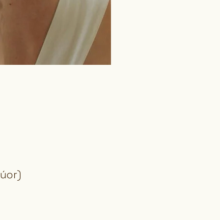
lúor)