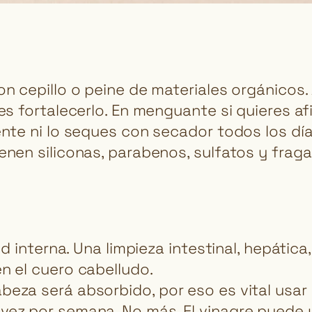
on cepillo o peine de materiales orgánicos.
es fortalecerlo. En menguante si quieres afi
ente ni lo seques con secador todos los día
enen siliconas, parabenos, sulfatos y fraga
lud interna. Una limpieza intestinal, hepáti
n el cuero cabelludo.
beza será absorbido, por eso es vital usar
vez por semana. No más. El vinagre puede 