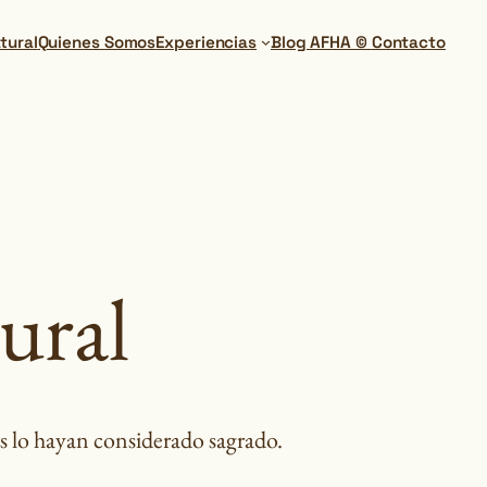
tural
Quienes Somos
Experiencias
Blog AFHA ©
Contacto
ural
as lo hayan considerado sagrado.