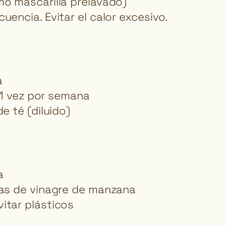
mo mascarilla prelavado)
uencia. Evitar el calor excesivo.
a
e 1 vez por semana
e té (diluido)
a
otas de vinagre de manzana
itar plásticos